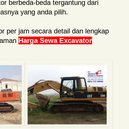
r berbeda-beda tergantung dari
tasnya yang anda pilih.
r per jam secara detail dan lengkap
alaman
Harga Sewa Excavator