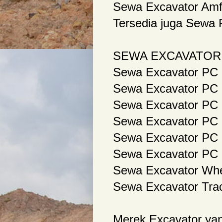
Sewa Excavator Amf
Tersedia juga Sewa 
SEWA EXCAVATOR 
Sewa Excavator PC 
Sewa Excavator PC 
Sewa Excavator PC 
Sewa Excavator PC 
Sewa Excavator PC 
Sewa Excavator PC 
Sewa Excavator Whee
Sewa Excavator Tra
Merek Excavator ya