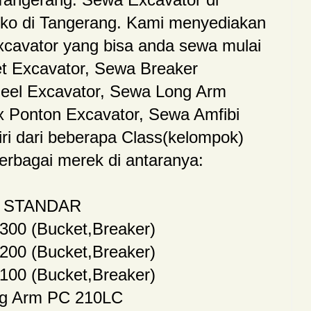
ko di Tangerang. Kami menyediakan
Excavator yang bisa anda sewa mulai
et Excavator, Sewa Breaker
eel Excavator, Sewa Long Arm
 Ponton Excavator, Sewa Amfibi
iri dari beberapa Class(kelompok)
erbagai merek di antaranya:
 STANDAR
300 (Bucket,Breaker)
200 (Bucket,Breaker)
100 (Bucket,Breaker)
ng Arm PC 210LC