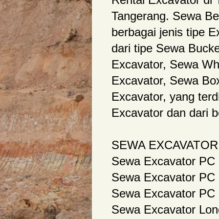
Tangerang. Sewa Be
berbagai jenis tipe 
dari tipe Sewa Buck
Excavator, Sewa Wh
Excavator, Sewa Box
Excavator, yang terd
Excavator dan dari b
SEWA EXCAVATOR
Sewa Excavator PC 
Sewa Excavator PC 
Sewa Excavator PC 
Sewa Excavator Lo