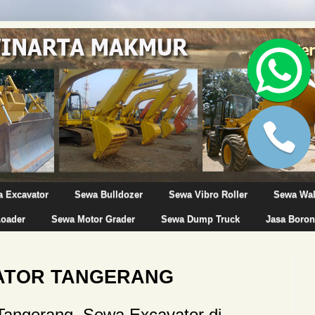
 Excavator
Sewa Bulldozer
Sewa Vibro Roller
Sewa Wa
Loader
Sewa Motor Grader
Sewa Dump Truck
Jasa Boron
ATOR TANGERANG
 Tangerang. Sewa Excavator di