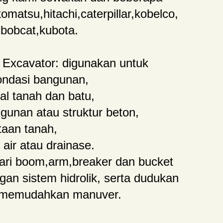
omatsu,hitachi,caterpillar,kobelco,
bobcat,kubota.
Excavator: digunakan untuk
fondasi bangunan,
al tanah dan batu,
unan atau struktur beton,
taan tanah,
air atau drainase.
i dari boom,arm,breaker dan bucket
an sistem hidrolik, serta dudukan
g memudahkan manuver.