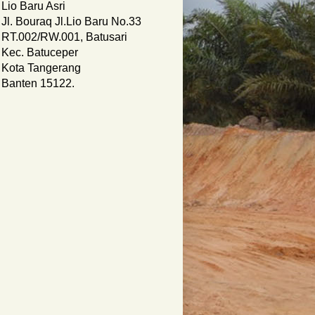
Lio Baru Asri
Jl. Bouraq Jl.Lio Baru No.33
RT.002/RW.001, Batusari
Kec. Batuceper
Kota Tangerang
Banten 15122.