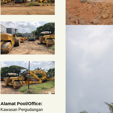
Alamat Pool/Office:
Kawasan Pergudangan