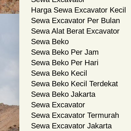
Harga Sewa Excavator Kecil
Sewa Excavator Per Bulan
Sewa Alat Berat Excavator
Sewa Beko
Sewa Beko Per Jam
Sewa Beko Per Hari
Sewa Beko Kecil
Sewa Beko Kecil Terdekat
Sewa Beko Jakarta
Sewa Excavator
Sewa Excavator Termurah
Sewa Excavator Jakarta