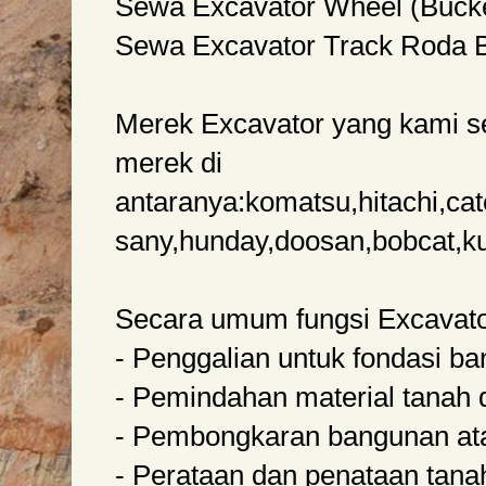
Sewa Excavator Wheel (Bucke
Sewa Excavator Track Roda B
Merek Excavator yang kami s
merek di
antaranya:komatsu,hitachi,cate
sany,hunday,doosan,bobcat,ku
Secara umum fungsi Excavato
- Penggalian untuk fondasi b
- Pemindahan material tanah 
- Pembongkaran bangunan atau
- Perataan dan penataan tana