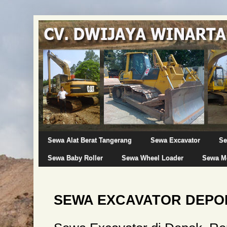
Sewa Alat Berat Tangerang
Sewa Excavator
Se
Sewa Baby Roller
Sewa Wheel Loader
Sewa Mo
SEWA EXCAVATOR DEPO