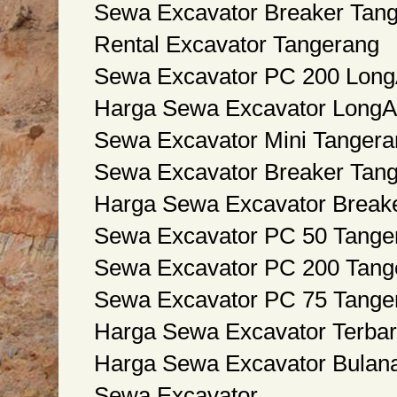
Sewa Excavator Breaker Tan
Rental Excavator Tangerang
Sewa Excavator PC 200 Lon
Harga Sewa Excavator Long
Sewa Excavator Mini Tangera
Sewa Excavator Breaker Tan
Harga Sewa Excavator Break
Sewa Excavator PC 50 Tange
Sewa Excavator PC 200 Tang
Sewa Excavator PC 75 Tange
Harga Sewa Excavator Terba
Harga Sewa Excavator Bulan
Sewa Excavator