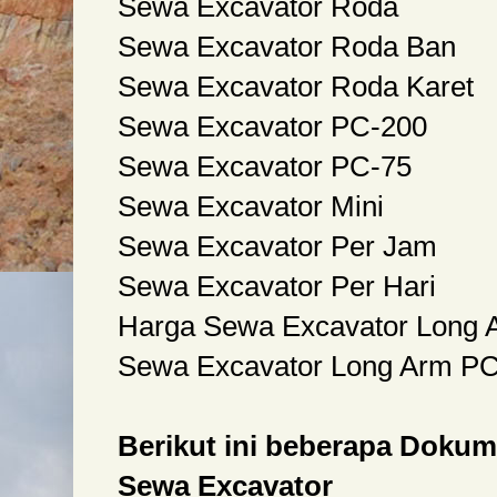
Sewa Excavator Roda
Sewa Excavator Roda Ban
Sewa Excavator Roda Karet
Sewa Excavator PC-200
Sewa Excavator PC-75
Sewa Excavator Mini
Sewa Excavator Per Jam
Sewa Excavator Per Hari
Harga Sewa Excavator Long 
Sewa Excavator Long Arm P
Berikut ini beberapa Doku
Sewa Excavator