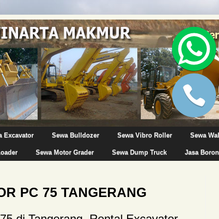
 Excavator
Sewa Bulldozer
Sewa Vibro Roller
Sewa Wa
Loader
Sewa Motor Grader
Sewa Dump Truck
Jasa Boron
OR PC 75 TANGERANG
5 di Tangerang. Rental Excavator