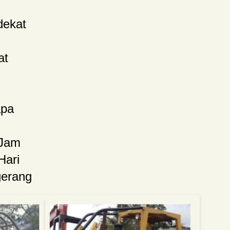
dekat
at
apa
 Jam
Hari
gerang