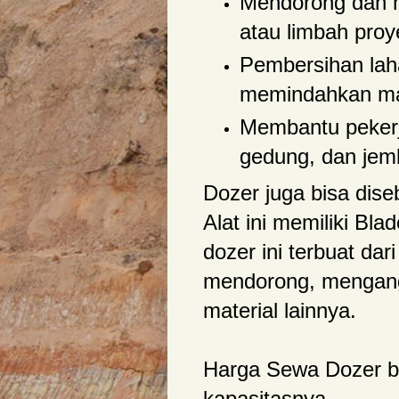
Mendorong dan m
atau limbah proy
Pembersihan lah
memindahkan mat
Membantu peker
gedung, dan jem
Dozer juga bisa dis
Alat ini memiliki Bl
dozer ini terbuat dar
mendorong, mengang
material lainnya.
Harga Sewa Dozer be
kapasitasnya.