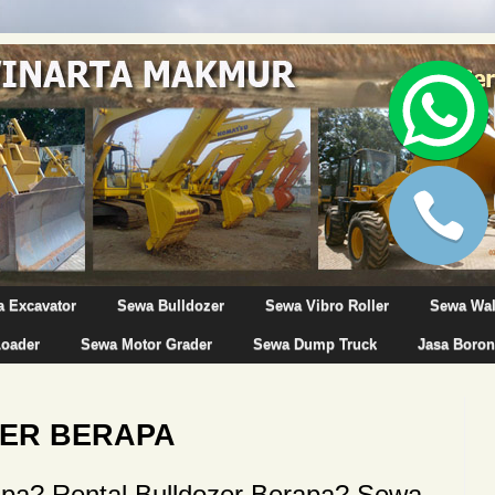
 Excavator
Sewa Bulldozer
Sewa Vibro Roller
Sewa Wa
Loader
Sewa Motor Grader
Sewa Dump Truck
Jasa Boron
ER BERAPA
pa? Rental Bulldozer Berapa? Sewa